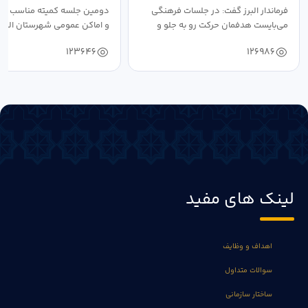
فرماندار البرز گفت: در جلسات فرهنگی
دومین جلسه کمیته مناسب ساز
می‌بایست هدفمان حرکت رو به جلو و
و اماکن عمومی شهرستان البرز
دستیابی...
۱۴۰۴ به...
123646
126986
لینک های مفید
اهداف و وظایف
سوالات متداول
ساختار سازمانی