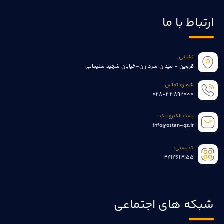
ارتباط با ما
نشانی:
قزوین - میدان سرداران-خیابان شهید سلیمانی
شماره تماس:
028-33892000
پست الکترونیک:
info@ostan-qz.ir
کدپستی:
3414613155
شبکه های اجتماعی