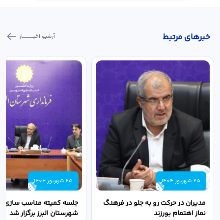
خبر‌های مرتبط
آرشیو اخبـــــــــــار
25 شهریور 1404
25 شهریور 1404
مدیران در حرکت رو به جلو در فرهنگ
جلسه کمیته مناسب سازی مع
نماز اهتمام بورزند
شهرستان البرز برگزار شد