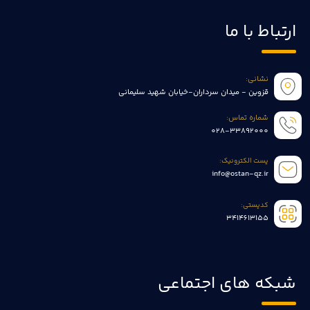
ارتباط با ما
نشانی:
قزوین - میدان سرداران-خیابان شهید سلیمانی
شماره تماس:
028-33892000
پست الکترونیک:
info@ostan-qz.ir
کدپستی:
3414613155
شبکه های اجتماعی