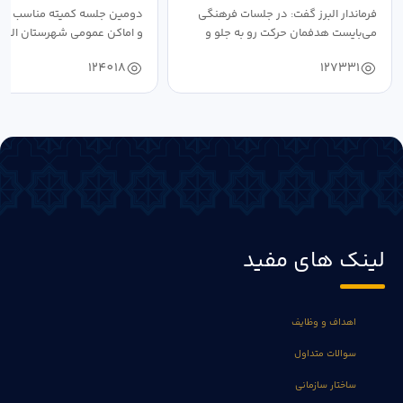
فرماندار البرز گفت: در جلسات فرهنگی
دومین جلسه کمیته مناسب ساز
می‌بایست هدفمان حرکت رو به جلو و
و اماکن عمومی شهرستان البرز
دستیابی...
۱۴۰۴ به...
124018
127331
لینک های مفید
اهداف و وظایف
سوالات متداول
ساختار سازمانی