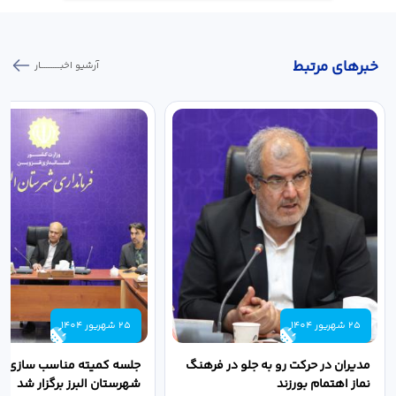
خبر‌های مرتبط
آرشیو اخبـــــــــــار
25 شهریور 1404
25 شهریور 1404
مدیران در حرکت رو به جلو در فرهنگ
جلسه کمیته مناسب سازی مع
نماز اهتمام بورزند
شهرستان البرز برگزار شد