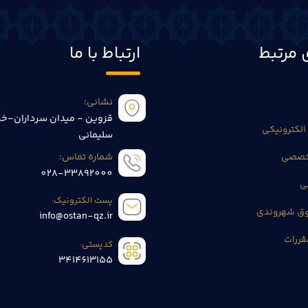
 مرتبط
ارتباط با ما
نشانی:
قزوین - میدان سرداران-خی
الکترونیکی
سلیمانی
تخصصی
شماره تماس:
028-33892000
ی
پست الکترونیک:
وق شهروندی
info@ostan-qz.ir
قررات
کدپستی:
3414613155