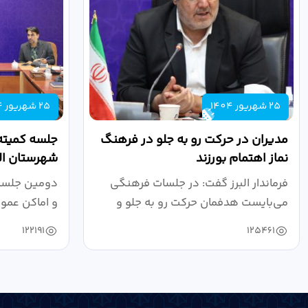
25 شهریور 1404
25 شهریور 1404
مدیران در حرکت رو به جلو در فرهنگ
جلسه کمیته
نماز اهتمام بورزند
شهرستان الب
فرماندار البرز گفت: در جلسات فرهنگی
دومین جلسه 
می‌بایست هدفمان حرکت رو به جلو و
و اماکن عمو
دستیابی...
۱۴۰۴ به...
122191
125461