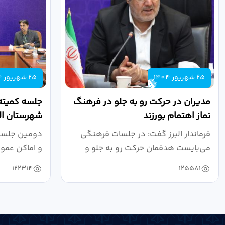
25 شهریور 1404
25 شهریور 1404
مدیران در حرکت رو به جلو در فرهنگ
جلسه کمیته
نماز اهتمام بورزند
شهرستان الب
فرماندار البرز گفت: در جلسات فرهنگی
دومین جلسه 
می‌بایست هدفمان حرکت رو به جلو و
و اماکن عمو
دستیابی...
۱۴۰۴ به...
122314
125581