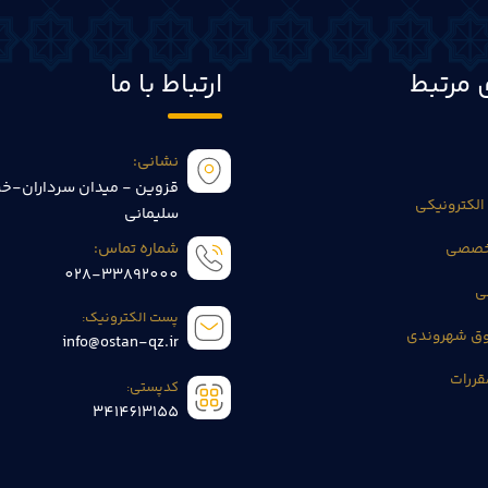
 مرتبط
ارتباط با ما
نشانی:
قزوین - میدان سرداران-خی
الکترونیکی
سلیمانی
تخصصی
شماره تماس:
028-33892000
ی
پست الکترونیک:
وق شهروندی
info@ostan-qz.ir
قررات
کدپستی:
3414613155