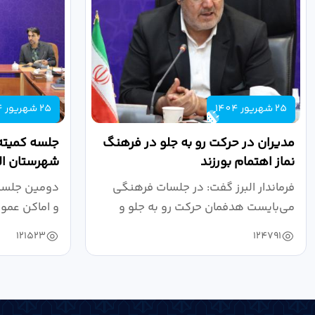
25 شهریور 1404
25 شهریور 1404
مدیران در حرکت رو به جلو در فرهنگ
جلسه کمیته
نماز اهتمام بورزند
شهرستان الب
فرماندار البرز گفت: در جلسات فرهنگی
دومین جلسه 
می‌بایست هدفمان حرکت رو به جلو و
و اماکن عمو
دستیابی...
۱۴۰۴ به...
121523
124791