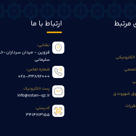
 مرتبط
ارتباط با ما
نشانی:
قزوین - میدان سرداران-خی
الکترونیکی
سلیمانی
تخصصی
شماره تماس:
028-33892000
ی
پست الکترونیک:
وق شهروندی
info@ostan-qz.ir
قررات
کدپستی:
3414613155