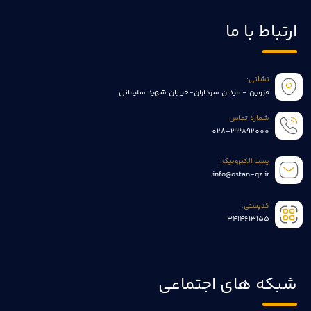
ارتباط با ما
نشانی:
قزوین - میدان سرداران-خیابان شهید سلیمانی
شماره تماس:
028-33892000
پست الکترونیک:
info@ostan-qz.ir
کدپستی:
3414613155
شبکه های اجتماعی