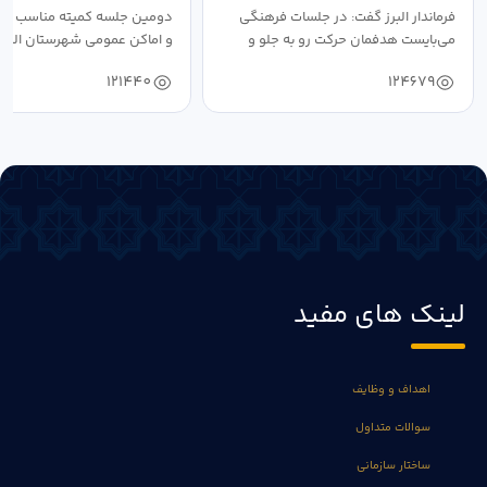
فرماندار البرز گفت: در جلسات فرهنگی
دومین جلسه کمیته مناسب ساز
می‌بایست هدفمان حرکت رو به جلو و
و اماکن عمومی شهرستان البرز
دستیابی...
۱۴۰۴ به...
121440
124679
لینک های مفید
اهداف و وظایف
سوالات متداول
ساختار سازمانی