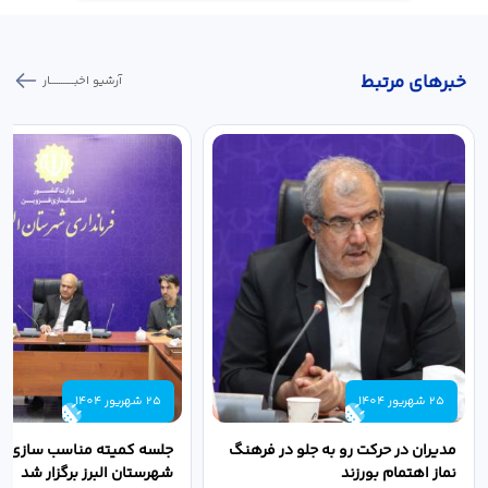
خبر‌های مرتبط
آرشیو اخبـــــــــــار
25 شهریور 1404
25 شهریور 1404
مدیران در حرکت رو به جلو در فرهنگ
جلسه کمیته مناسب سازی مع
نماز اهتمام بورزند
شهرستان البرز برگزار شد