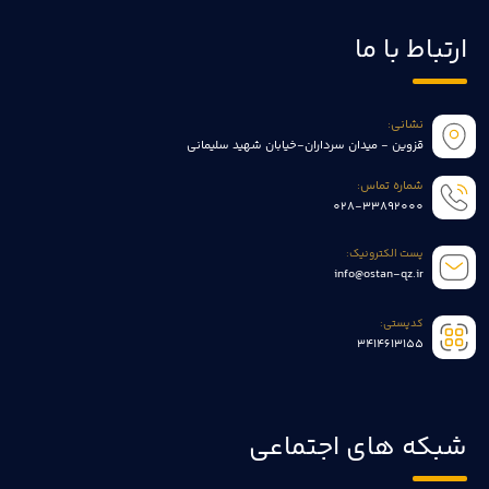
ارتباط با ما
نشانی:
قزوین - میدان سرداران-خیابان شهید سلیمانی
شماره تماس:
028-33892000
پست الکترونیک:
info@ostan-qz.ir
کدپستی:
3414613155
شبکه های اجتماعی