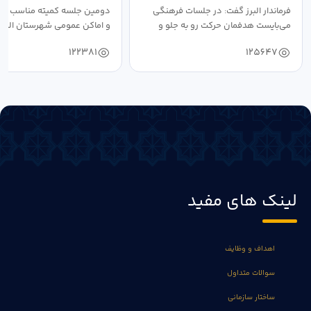
فرماندار البرز گفت: در جلسات فرهنگی
دومین جلسه کمیته مناسب ساز
می‌بایست هدفمان حرکت رو به جلو و
و اماکن عمومی شهرستان البرز
دستیابی...
۱۴۰۴ به...
122381
125647
لینک های مفید
اهداف و وظایف
سوالات متداول
ساختار سازمانی