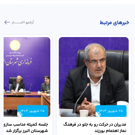
خبر‌های مرتبط
آرشیو اخبـــــــــــار
25 شهریور 1404
25 شهریور 1404
مدیران در حرکت رو به جلو در فرهنگ
جلسه کمیته مناسب سازی مع
نماز اهتمام بورزند
شهرستان البرز برگزار شد