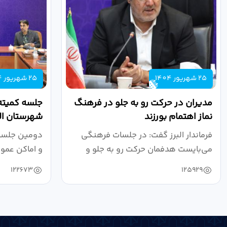
25 شهریور 1404
25 شهریور 1404
مدیران در حرکت رو به جلو در فرهنگ
جلسه کمیته
نماز اهتمام بورزند
شهرستان الب
فرماندار البرز گفت: در جلسات فرهنگی
دومین جلسه 
می‌بایست هدفمان حرکت رو به جلو و
و اماکن عمو
دستیابی...
۱۴۰۴ به...
122673
125929