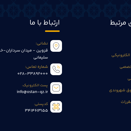
 مرتبط
ارتباط با ما
نشانی:
قزوین - میدان سرداران-خی
الکترونیکی
سلیمانی
تخصصی
شماره تماس:
028-33892000
ی
پست الکترونیک:
وق شهروندی
info@ostan-qz.ir
قررات
کدپستی:
3414613155