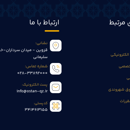
 مرتبط
ارتباط با ما
نشانی:
قزوین - میدان سرداران-خی
الکترونیکی
سلیمانی
تخصصی
شماره تماس:
028-33892000
ی
پست الکترونیک:
وق شهروندی
info@ostan-qz.ir
قررات
کدپستی:
3414613155