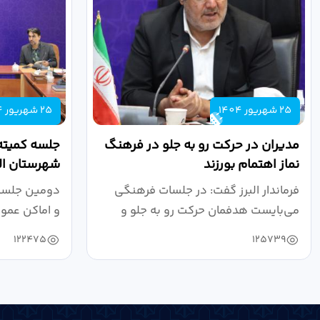
25 شهریور 1404
25 شهریور 1404
مدیران در حرکت رو به جلو در فرهنگ
جلسه کمیته
نماز اهتمام بورزند
شهرستان الب
فرماندار البرز گفت: در جلسات فرهنگی
دومین جلسه 
می‌بایست هدفمان حرکت رو به جلو و
و اماکن عمو
دستیابی...
۱۴۰۴ به...
122475
125739