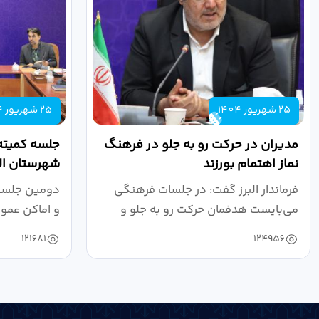
25 شهریور 1404
25 شهریور 1404
مدیران در حرکت رو به جلو در فرهنگ
جلسه کمیته
نماز اهتمام بورزند
شهرستان الب
فرماندار البرز گفت: در جلسات فرهنگی
دومین جلسه 
می‌بایست هدفمان حرکت رو به جلو و
و اماکن عمو
دستیابی...
۱۴۰۴ به...
121681
124956