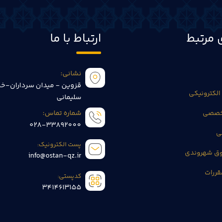
 مرتبط
ارتباط با ما
نشانی:
قزوین - میدان سرداران-خی
الکترونیکی
سلیمانی
تخصصی
شماره تماس:
028-33892000
ی
پست الکترونیک:
وق شهروندی
info@ostan-qz.ir
قررات
کدپستی:
3414613155