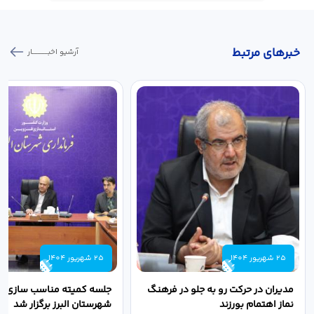
خبر‌های مرتبط
آرشیو اخبـــــــــــار
25 شهریور 1404
25 شهریور 1404
مدیران در حرکت رو به جلو در فرهنگ
جلسه کمیته مناسب سازی مع
نماز اهتمام بورزند
شهرستان البرز برگزار شد