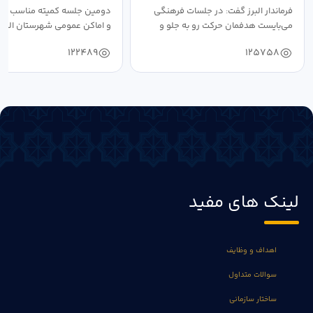
فرماندار البرز گفت: در جلسات فرهنگی
دومین جلسه کمیته مناسب ساز
می‌بایست هدفمان حرکت رو به جلو و
و اماکن عمومی شهرستان البرز
دستیابی...
۱۴۰۴ به...
122489
125758
لینک های مفید
اهداف و وظایف
سوالات متداول
ساختار سازمانی