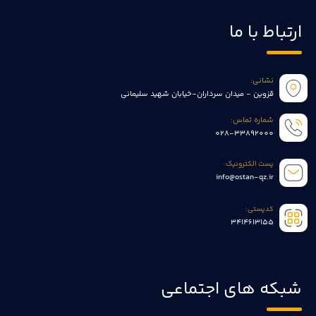
ارتباط با ما
نشانی:
قزوین - میدان سرداران-خیابان شهید سلیمانی
شماره تماس:
028-33892000
پست الکترونیک:
info@ostan-qz.ir
کدپستی:
3414613155
شبکه های اجتماعی