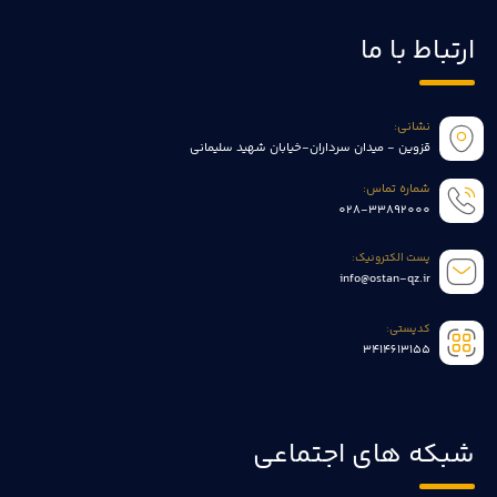
ارتباط با ما
نشانی:
قزوین - میدان سرداران-خیابان شهید سلیمانی
شماره تماس:
028-33892000
پست الکترونیک:
info@ostan-qz.ir
کدپستی:
3414613155
شبکه های اجتماعی