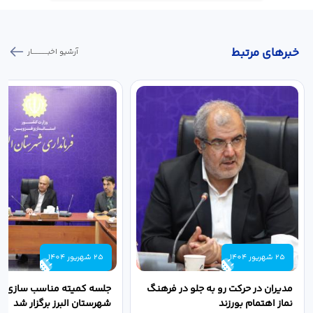
خبر‌های مرتبط
آرشیو اخبـــــــــــار
25 شهریور 1404
25 شهریور 1404
مدیران در حرکت رو به جلو در فرهنگ
جلسه کمیته مناسب سازی مع
نماز اهتمام بورزند
شهرستان البرز برگزار شد