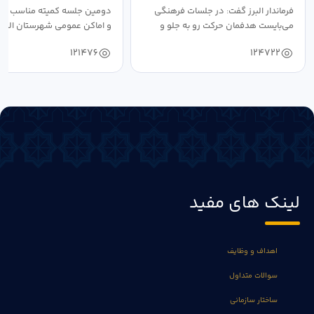
فرماندار البرز گفت: در جلسات فرهنگی
دومین جلسه کمیته مناسب ساز
می‌بایست هدفمان حرکت رو به جلو و
و اماکن عمومی شهرستان البرز
دستیابی...
۱۴۰۴ به...
121476
124722
لینک های مفید
اهداف و وظایف
سوالات متداول
ساختار سازمانی