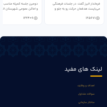
فرماندار البرز گفت: در جلسات فرهنگی
دومین جلسه کمیته مناسب ساز
می‌بایست هدفمان حرکت رو به جلو و
و اماکن عمومی شهرستان البرز
دستیابی...
۱۴۰۴ به...
122406
125671
لینک های مفید
اهداف و وظایف
سوالات متداول
ساختار سازمانی