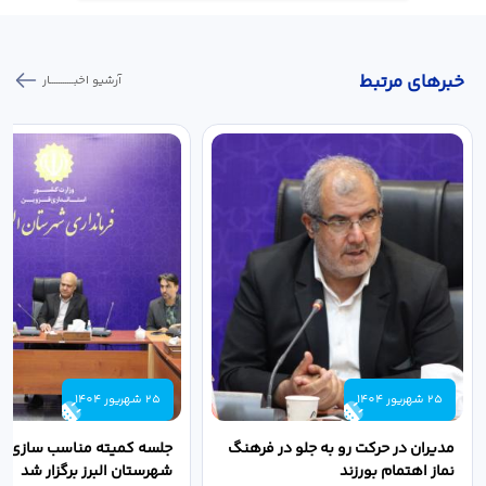
خبر‌های مرتبط
آرشیو اخبـــــــــــار
25 شهریور 1404
25 شهریور 1404
مدیران در حرکت رو به جلو در فرهنگ
جلسه کمیته مناسب سازی مع
نماز اهتمام بورزند
شهرستان البرز برگزار شد