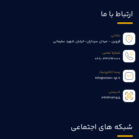
ارتباط با ما
نشانی:
قزوین - میدان سرداران-خیابان شهید سلیمانی
شماره تماس:
028-33892000
پست الکترونیک:
info@ostan-qz.ir
کدپستی:
3414613155
شبکه های اجتماعی