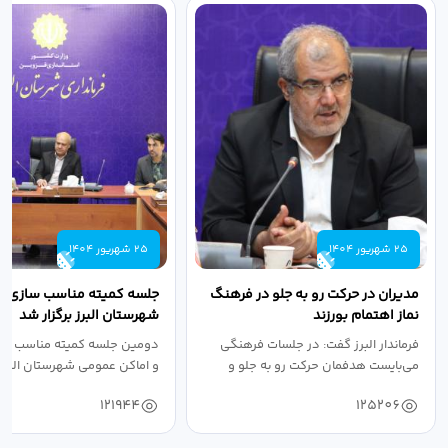
25 شهریور 1404
25 شهریور 1404
مدیران در حرکت رو به جلو در فرهنگ
جلسه کمیته مناسب سازی مع
نماز اهتمام بورزند
شهرستان البرز برگزار شد
فرماندار البرز گفت: در جلسات فرهنگی
دومین جلسه کمیته مناسب ساز
می‌بایست هدفمان حرکت رو به جلو و
و اماکن عمومی شهرستان البرز
دستیابی...
۱۴۰۴ به...
121944
125206