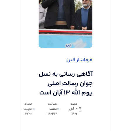
فرماندار البرز:
آگاهی رسانی به نسل
جوان رسالت اصلی
یوم الله ۱۳ آبان است
شنبه
شناسه
تعداد
13 آبان
مطلب:
بازدید :
4208
1140466
1402