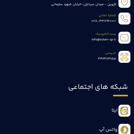
قزوین - میدان سرداران-خیابان شهید سلیمانی
شماره تماس:
028-33892000
پست الکترونیک:
info@ostan-qz.ir
کدپستی:
3414613155
شبکه های اجتماعی
ایتا
واتس آپ