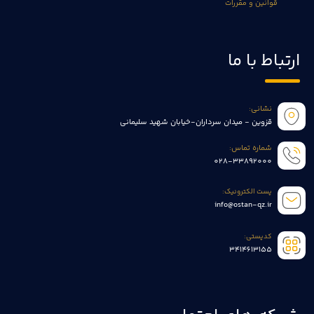
قوانین و مقررات
ارتباط با ما
نشانی:
قزوین - میدان سرداران-خیابان شهید سلیمانی
شماره تماس:
028-33892000
پست الکترونیک:
info@ostan-qz.ir
کدپستی:
3414613155