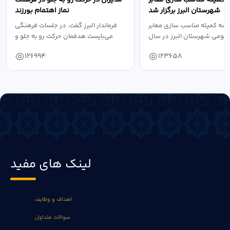
شهرستان البرز برگزار شد
نماز اهتمام بورزند
سه کمیته مناسب سازی معابر
فرماندار البرز گفت: در جلسات فرهنگی
عمومی شهرستان البرز در سال
می‌بایست هدفمان حرکت رو به جلو و
۱۴۰۴ به...
دستیابی...
126994
123658
لینک های مفید
اهداف و وظایف
سوالات متداول