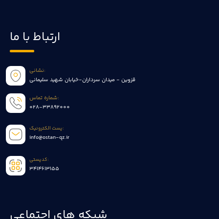
ارتباط با ما
نشانی:
قزوین - میدان سرداران-خیابان شهید سلیمانی
شماره تماس:
028-33892000
پست الکترونیک:
info@ostan-qz.ir
کدپستی:
3414613155
شبکه های اجتماعی