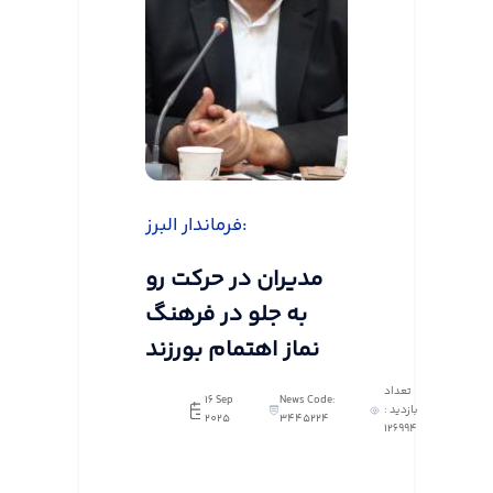
فرماندار البرز:
مدیران در حرکت رو
به جلو در فرهنگ
نماز اهتمام بورزند
تعداد
16 Sep
News Code:
بازدید :
2025
3445224
126994