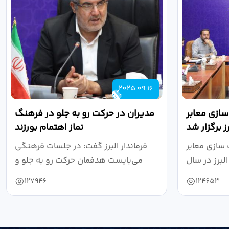
2025 09 16
ازی معابر
مدیران در حرکت رو به جلو در فرهنگ
 برگزار شد
نماز اهتمام بورزند
سازی معابر
فرماندار البرز گفت: در جلسات فرهنگی
برز در سال
می‌بایست هدفمان حرکت رو به جلو و
۱۴۰۴ به...
دستیابی...
127946
124653