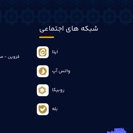
شبکه های اجتماعی
ایتا
قزوین - می
واتس آپ
روبیکا
بله