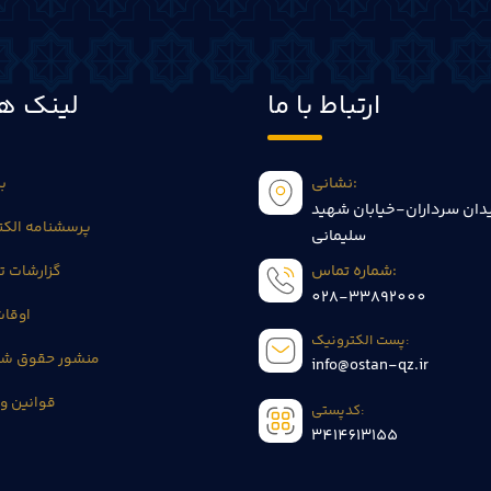
ارتباط با ما
لینک ها
نشانی:
بی
دان سرداران-خیابان شهید
پرسشنامه الکت
سلیمانی
شماره تماس:
گزارشات 
028-33892000
اوقا
پست الکترونیک:
منشور حقوق شه
info@ostan-qz.ir
قوانین و 
کدپستی:
3414613155