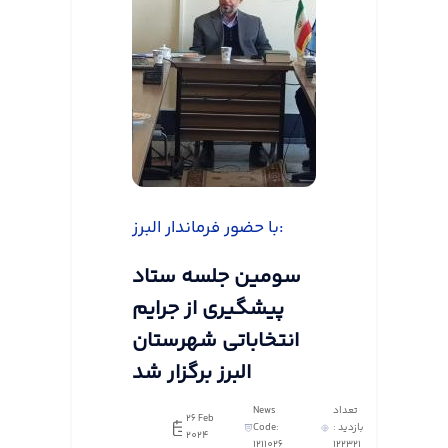
با حضور فرماندار البرز:
سومین جلسه ستاد
پیشگیری از جرایم
انتخاباتی شهرستان
البرز برگزار شد
تعداد
News
26 Feb
بازدید :
Code:
2024
1211026
122321