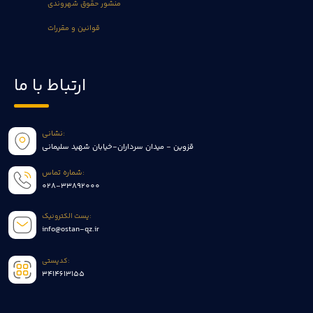
منشور حقوق شهروندی
قوانین و مقررات
ارتباط با ما
نشانی:
قزوین - میدان سرداران-خیابان شهید سلیمانی
شماره تماس:
028-33892000
پست الکترونیک:
info@ostan-qz.ir
کدپستی:
3414613155