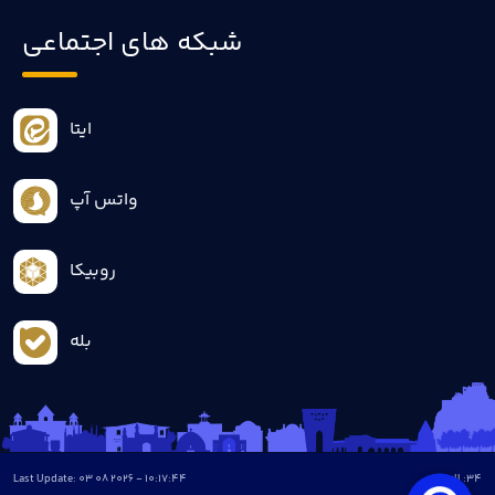
شبکه های اجتماعی
ایتا
واتس آپ
روبیکا
بله
Last Update: 03 08 2026 - 10:17:44
all :
34