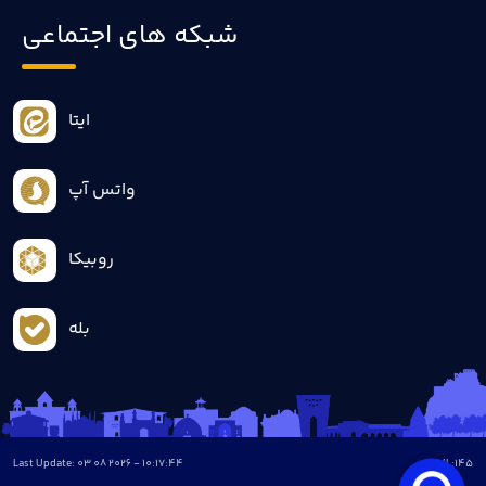
شبکه های اجتماعی
ایتا
واتس آپ
روبیکا
بله
Last Update: 03 08 2026 - 10:17:44
all :
145