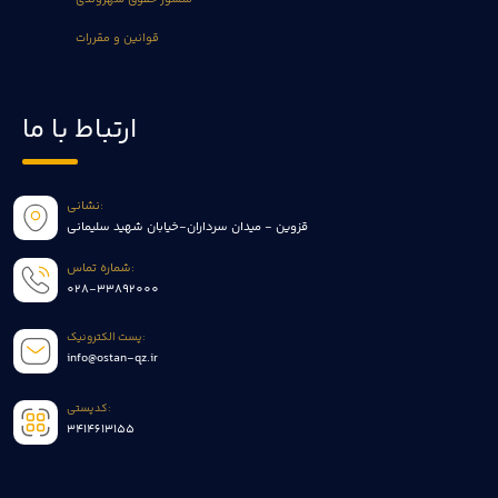
قوانین و مقررات
ارتباط با ما
نشانی:
قزوین - میدان سرداران-خیابان شهید سلیمانی
شماره تماس:
028-33892000
پست الکترونیک:
info@ostan-qz.ir
کدپستی:
3414613155