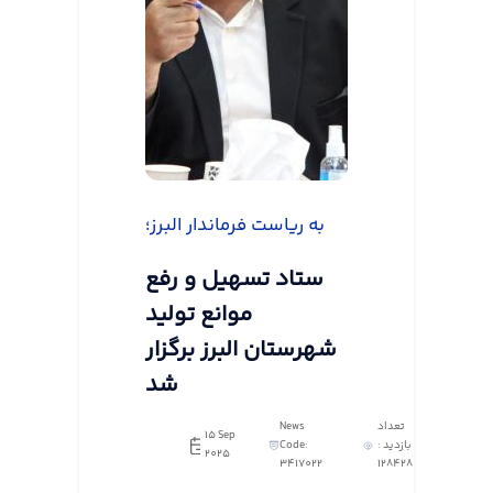
به ریاست فرماندار البرز؛
ستاد تسهیل و رفع
موانع تولید
شهرستان البرز برگزار
شد
تعداد
News
15 Sep
بازدید :
Code:
2025
3417022
128428