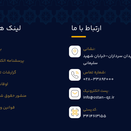
ارتباط با ما
لینک ها
نشانی:
بی
دان سرداران-خیابان شهید
پرسشنامه الکت
سلیمانی
شماره تماس:
گزارشات 
028-33892000
اوقا
پست الکترونیک:
منشور حقوق شه
info@ostan-qz.ir
قوانین و 
کدپستی:
3414613155