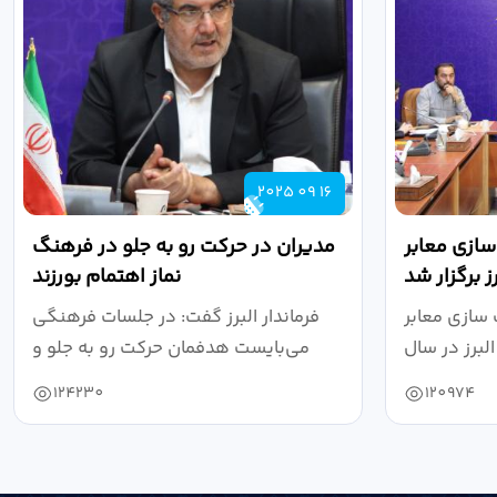
2025 09 16
ازی معابر
مدیران در حرکت رو به جلو در فرهنگ
 برگزار شد
نماز اهتمام بورزند
سازی معابر
فرماندار البرز گفت: در جلسات فرهنگی
برز در سال
می‌بایست هدفمان حرکت رو به جلو و
۱۴۰۴ به...
دستیابی...
124230
120974