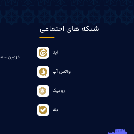
شبکه های اجتماعی
ایتا
قزوین - می
واتس آپ
روبیکا
بله