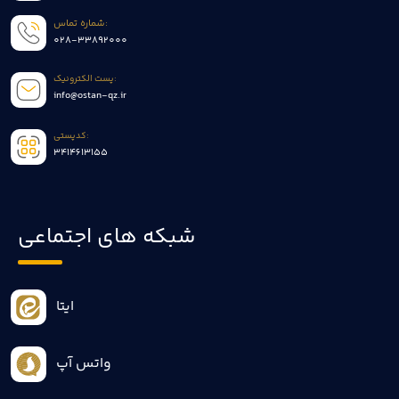
شماره تماس:
028-33892000
پست الکترونیک:
info@ostan-qz.ir
کدپستی:
3414613155
شبکه های اجتماعی
ایتا
واتس آپ