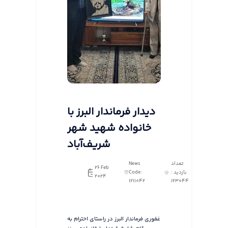
دیدار فرماندار البرز با
خانواده شهید شهر
شریف‌آباد
تعداد
News
26 Feb
بازدید :
Code:
2024
1211042
123044
غفوری فرماندار البرز در راستای احترام به