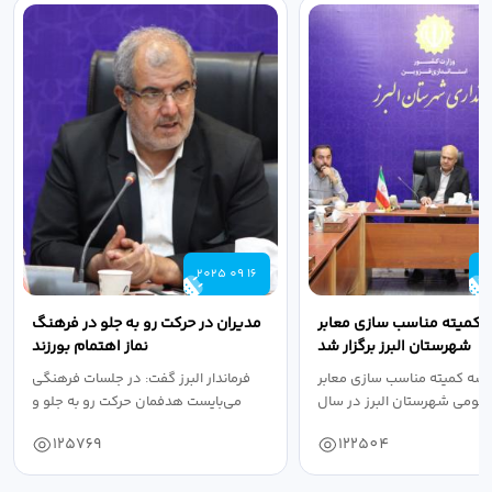
2025 09 16
2
 کمیته مناسب سازی معابر
مدیران در حرکت رو به جلو در فرهنگ
شهرستان البرز برگزار شد
نماز اهتمام بورزند
سه کمیته مناسب سازی معابر
فرماندار البرز گفت: در جلسات فرهنگی
عمومی شهرستان البرز در سال
می‌بایست هدفمان حرکت رو به جلو و
۱۴۰۴ به...
دستیابی...
125769
122504