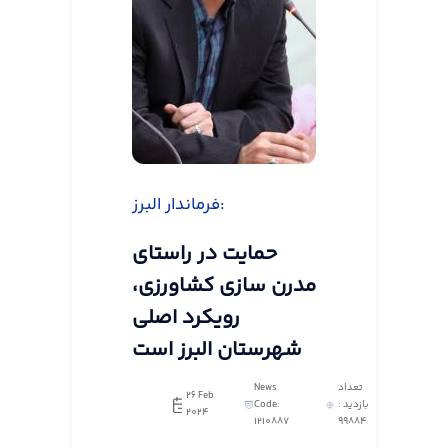
فرماندار البرز:
حمایت در راستای
مدرن سازی کشاورزی،
رویکرد اصلی
شهرستان البرز است
تعداد
News
26 Feb
بازدید :
Code:
2024
1210887
99884