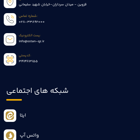
قزوین - میدان سرداران-خیابان شهید سلیمانی
شماره تماس:
028-33892000
پست الکترونیک:
info@ostan-qz.ir
کدپستی:
3414613155
شبکه های اجتماعی
ایتا
واتس آپ