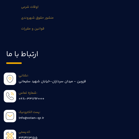
اوقات شرعی
منشور حقوق شهروندی
قوانین و مقررات
ارتباط با ما
نشانی:
قزوین - میدان سرداران-خیابان شهید سلیمانی
شماره تماس:
028-33892000
پست الکترونیک:
info@ostan-qz.ir
کدپستی:
3414613155