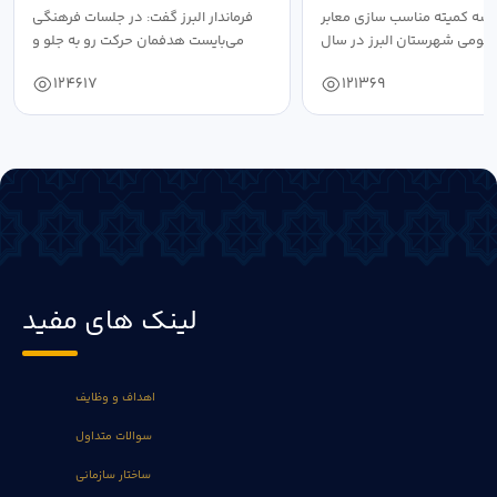
سه کمیته مناسب سازی معابر
فرماندار البرز گفت: در جلسات فرهنگی
عمومی شهرستان البرز در سال
می‌بایست هدفمان حرکت رو به جلو و
۱۴۰۴ به...
دستیابی...
124617
121369
لینک های مفید
اهداف و وظایف
سوالات متداول
ساختار سازمانی