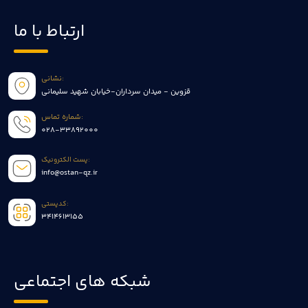
ارتباط با ما
نشانی:
قزوین - میدان سرداران-خیابان شهید سلیمانی
شماره تماس:
028-33892000
پست الکترونیک:
info@ostan-qz.ir
کدپستی:
3414613155
شبکه های اجتماعی