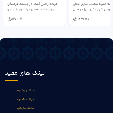
سه کمیته مناسب سازی معابر
فرماندار البرز گفت: در جلسات فرهنگی
عمومی شهرستان البرز در سال
می‌بایست هدفمان حرکت رو به جلو و
۱۴۰۴ به...
دستیابی...
126992
123657
لینک های مفید
اهداف و وظایف
سوالات متداول
ساختار سازمانی