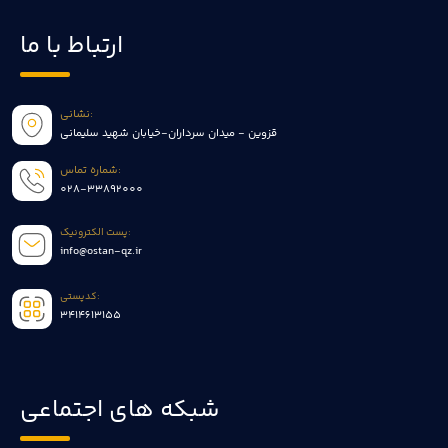
ارتباط با ما
نشانی:
قزوین - میدان سرداران-خیابان شهید سلیمانی
شماره تماس:
028-33892000
پست الکترونیک:
info@ostan-qz.ir
کدپستی:
3414613155
شبکه های اجتماعی