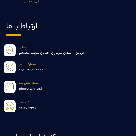
قوانین و مقررات
ارتباط با ما
نشانی:
قزوین - میدان سرداران-خیابان شهید سلیمانی
شماره تماس:
028-33892000
پست الکترونیک:
info@ostan-qz.ir
کدپستی:
3414613155