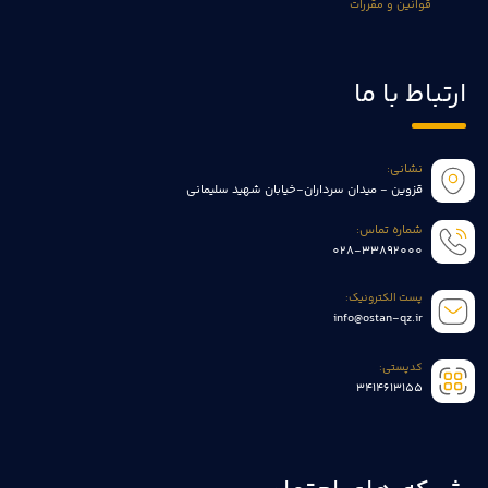
قوانین و مقررات
ارتباط با ما
نشانی:
قزوین - میدان سرداران-خیابان شهید سلیمانی
شماره تماس:
028-33892000
پست الکترونیک:
info@ostan-qz.ir
کدپستی:
3414613155