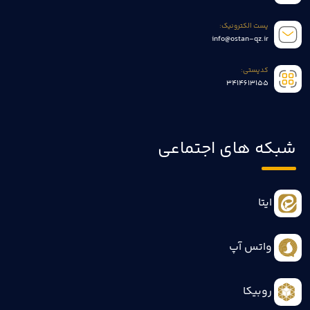
پست الکترونیک:
info@ostan-qz.ir
کدپستی:
3414613155
شبکه های اجتماعی
ایتا
واتس آپ
روبیکا