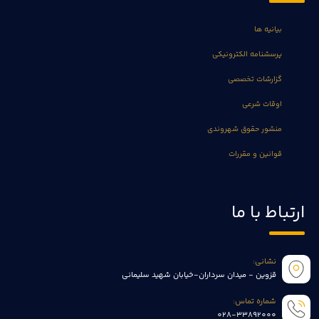
بیانیه ها
پرسشنامه الکترونیکی
گزارشات تخصصی
اوقات شرعی
منشور حقوق شهروندی
قوانین و مقررات
ارتباط با ما
نشانی:
قزوین - میدان سرداران-خیابان شهید سلیمانی
شماره تماس:
028-33892000