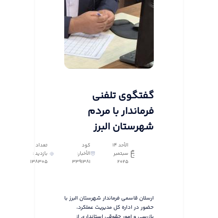
گفتگوی تلفنی
فرماندار با مردم
شهرستان البرز
الأحد ١٤
كود
تعداد
سبتمبر
الأخبار:
بازدید :
138305
3391381
٢٠٢٥
ارسلان قاسمی فرماندار شهرستان البرز با
حضور در اداره کل مدیریت عملکرد،
بازرسی و امور حقوقی استانداری از