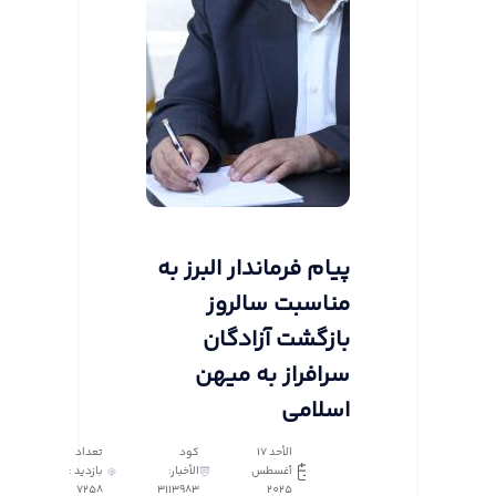
پیام فرماندار البرز به
مناسبت سالروز
بازگشت آزادگان
سرافراز به میهن
اسلامی
الأحد ١٧
كود
تعداد
أغسطس
الأخبار:
بازدید :
7258
3113983
٢٠٢٥