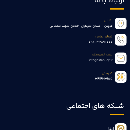
ارتباط با ما
نشانی:
قزوین - میدان سرداران-خیابان شهید سلیمانی
شماره تماس:
028-33892000
پست الکترونیک:
info@ostan-qz.ir
کدپستی:
3414613155
شبکه های اجتماعی
ایتا