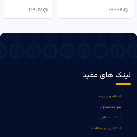
دستیابی...
۱۴۰۴ به...
124028
127334
لینک های مفید
اهداف و وظایف
سوالات متداول
ساختار سازمانی
استانداری در رسانه ها