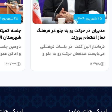
25 شهریور 1404
25 شهریور 1404
مدیران در حرکت رو به جلو در فرهنگ
جلسه کمیته
نماز اهتمام بورزند
شهرستان الب
فرماندار البرز گفت: در جلسات فرهنگی
دومین جلسه 
می‌بایست هدفمان حرکت رو به جلو و
و اماکن عمو
دستیابی...
۱۴۰۴ به...
120700
123918
لینک های مفید
لینک های