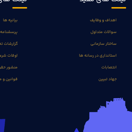
اهداف و وظایف
بیانیه ها
سوالات متداول
پرسشنامه 
ساختار سازمانی
گزارشات 
استانداری در رسانه ها
اوقات شرع
انتصابات
منشور حق
جهاد تبیین
قوانین و م