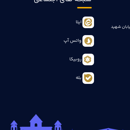
ایتا
ابان شهید
واتس آپ
روبیکا
بله