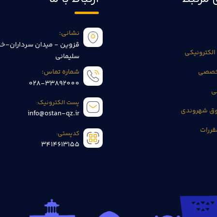
نشانی:
قزوین - میدان سرداران-خی
الکترونیکی
سلیمانی
تخصصی
شماره تماس:
028-33892000
ی
پست الکترونیک:
وق شهروندی
info@ostan-qz.ir
قررات
کدپستی:
3414613155