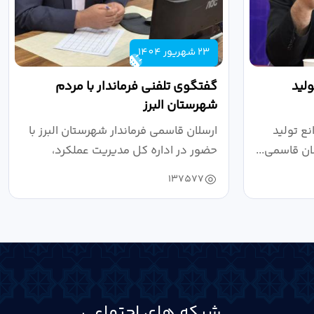
23 شهریور 1404
لید
گفتگوی تلفنی فرماندار با مردم
شهرستان البرز
ع تولید
ارسلان قاسمی فرماندار شهرستان البرز با
ان قاسمی...
حضور در اداره کل مدیریت عملکرد،
بازرسی...
137577
شبکه های اجتماعی