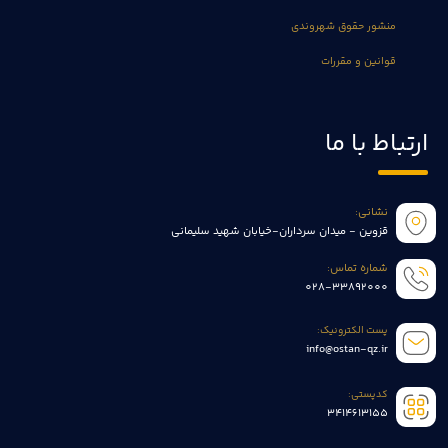
منشور حقوق شهروندی
قوانین و مقررات
ارتباط با ما
نشانی:
قزوین - میدان سرداران-خیابان شهید سلیمانی
شماره تماس:
028-33892000
پست الکترونیک:
info@ostan-qz.ir
کدپستی:
3414613155