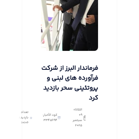
فرماندار البرز از شرکت
فرآورده های لبنی و
پروتئینی سحر بازدید
کرد
الثلاثاء
تعداد
٠٩
كود الأخبار:
بازدید :
سبتمبر
3345694
10106
٢٠٢٥