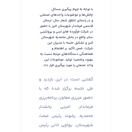
با توجه به لزوم پیگیری مسائل،
چالش‌ها و موضوعات واحدهای صنعتی
و در راستای تحقق شعار سال، ارسلان
قاسمی فرماندار شهرستان البرز با حضور
در شرکت فرآورده های لبنی و پروتئینی
سحر، واقع در بخش محمدیه شهرستان
البرز و تشکیل جلسه با مدیران این
شرکت، ضمن تأکید بر اهتمام و
هماهنگی دستگاه‌های مرتبط نسبت به
بهبود وضعیت تولید، موضوعات این
واحد صنعتی را مورد پیگیری قرار داد.
گفتنی است؛ در این بازدید و
طی جلسه برگزار شده که با
حضور عزیزی معاون برنامه‌ریزی
فرماندار، امینی بخشدار
محمدیه، رشوند رئیس صمت
شهرستان، یولچی خانی رئیس