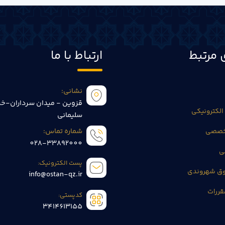
 مرتبط
ارتباط با ما
نشانی:
قزوین - میدان سرداران-خی
الکترونیکی
سلیمانی
تخصصی
شماره تماس:
028-33892000
ی
پست الکترونیک:
وق شهروندی
info@ostan-qz.ir
قررات
کدپستی:
3414613155