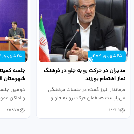
25 شهریور 1404
25 شهریور 1404
مدیران در حرکت رو به جلو در فرهنگ
جلسه کمیته
نماز اهتمام بورزند
شهرستان الب
فرماندار البرز گفت: در جلسات فرهنگی
دومین جلسه 
می‌بایست هدفمان حرکت رو به جلو و
و اماکن عمو
دستیابی...
۱۴۰۴ به...
120870
124119