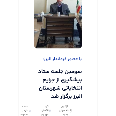
با حضور فرماندار البرز:
سومین جلسه ستاد
پیشگیری از جرایم
انتخاباتی شهرستان
البرز برگزار شد
الإثنين
كود
تعداد
٢٦ فبراير
الأخبار:
بازدید :
122327
1211026
٢٠٢٤