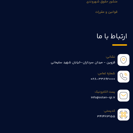
منشور حقوق شهروندی
قوانین و مقررات
ارتباط با ما
نشانی:
قزوین - میدان سرداران-خیابان شهید سلیمانی
شماره تماس:
028-33892000
پست الکترونیک:
info@ostan-qz.ir
کدپستی:
3414613155