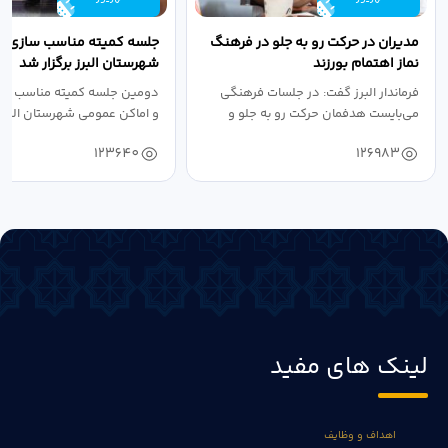
مدیران در حرکت رو به جلو در فرهنگ
جلسه کمیته مناسب سازی مع
نماز اهتمام بورزند
شهرستان البرز برگزار شد
فرماندار البرز گفت: در جلسات فرهنگی
دومین جلسه کمیته مناسب ساز
می‌بایست هدفمان حرکت رو به جلو و
و اماکن عمومی شهرستان البرز
دستیابی...
۱۴۰۴ به...
123640
126983
لینک های مفید
اهداف و وظایف