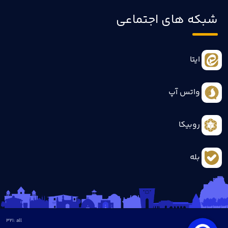
شبکه های اجتماعی
ایتا
واتس آپ
روبیکا
بله
321
all :