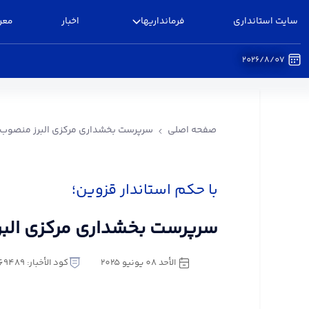
سایت استانداری
فرمانداریها
اخبار
معر
2026/8/07
سرپرست بخشداری مرکزی البرز منصوب شد - فرماندا
صفحه اصلی
سرپرست بخشداری مرکزی البرز منصوب
با حکم استاندار قزوین؛
سرپرست بخشداری مرکزی الب
الأحد ٠٨ يونيو ٢٠٢٥
كود الأخبار: 2669489