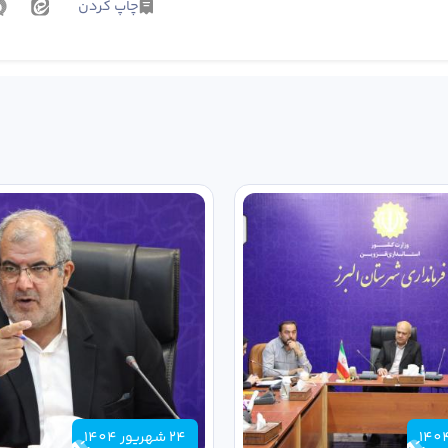
چاپ کردن
24 شهریور 1404