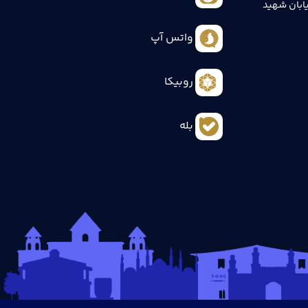
ابان شهید
واتس آپ
روبیکا
بله