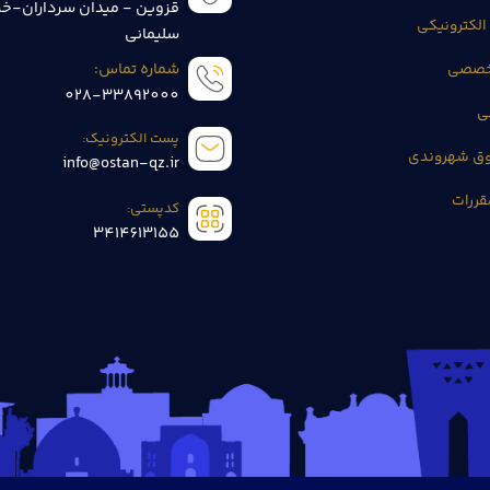
قزوین - میدان سرداران-خی
الکترونیکی
سلیمانی
تخصصی
شماره تماس:
028-33892000
ی
پست الکترونیک:
وق شهروندی
info@ostan-qz.ir
قررات
کدپستی:
3414613155