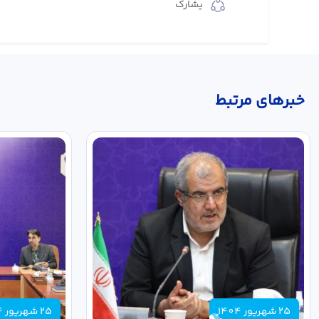
يشارك
خبر‌های مرتبط
25 شهریور 1404
25 شهریور 1404