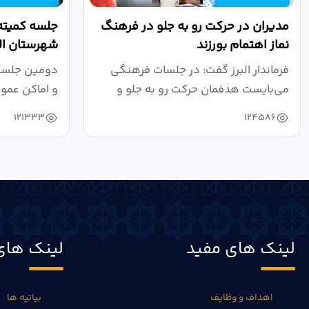
مدیران در حرکت رو به جلو در فرهنگ
جلسه کمیته
نماز اهتمام بورزند
شهرستان الب
فرماندار البرز گفت: در جلسات فرهنگی
دومین جلسه 
می‌بایست هدفمان حرکت رو به جلو و
و اماکن عمو
دستیابی...
۱۴۰۴ به...
121333
124586
لینک های مفید
لینک های
اهداف و وظایف
بیانیه ها