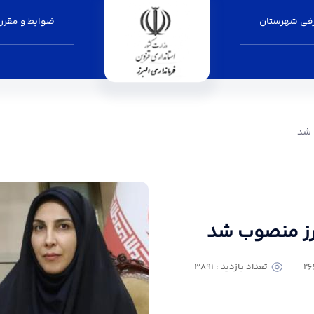
فی شهرستان
ضوابط و مقرر
ری البرز
 شد
رز منصوب شد
تعداد بازدید : 3891