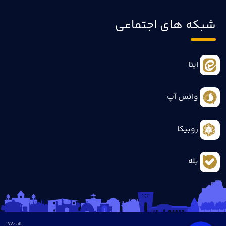
شبکه های اجتماعی
ایتا
واتس آپ
روبیکا
بله
178
all :