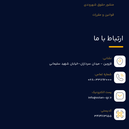
منشور حقوق شهروندی
قوانین و مقررات
ارتباط با ما
نشانی:
قزوین - میدان سرداران-خیابان شهید سلیمانی
شماره تماس:
028-33892000
پست الکترونیک:
info@ostan-qz.ir
کدپستی:
3414613155