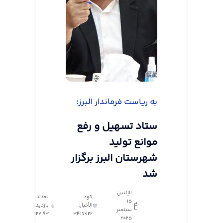
به ریاست فرماندار البرز؛
ستاد تسهیل و رفع
موانع تولید
شهرستان البرز برگزار
شد
الإثنين
كود
تعداد
١٥
الأخبار:
بازدید :
سبتمبر
127193
3417022
٢٠٢٥