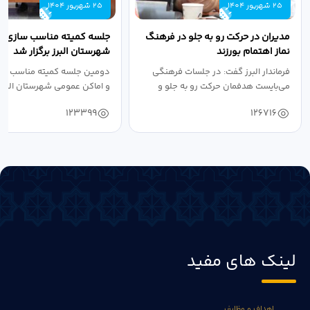
25 شهریور 1404
25 شهریور 1404
مدیران در حرکت رو به جلو در فرهنگ
جلسه کمیته مناسب سازی مع
نماز اهتمام بورزند
شهرستان البرز برگزار شد
فرماندار البرز گفت: در جلسات فرهنگی
دومین جلسه کمیته مناسب ساز
می‌بایست هدفمان حرکت رو به جلو و
و اماکن عمومی شهرستان البرز
دستیابی...
۱۴۰۴ به...
123399
126716
لینک های مفید
اهداف و وظایف