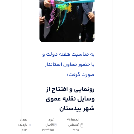
به مناسبت هفته دولت و
با حضور معاون استاندار
صورت گرفت؛
رونمایی و افتتاح از
وسایل نقلیه عموی
شهر بیدستان
الجمعة ٢٩
كود
تعداد
أغسطس
الأخبار:
بازدید :
2113
3239951
٢٠٢٥