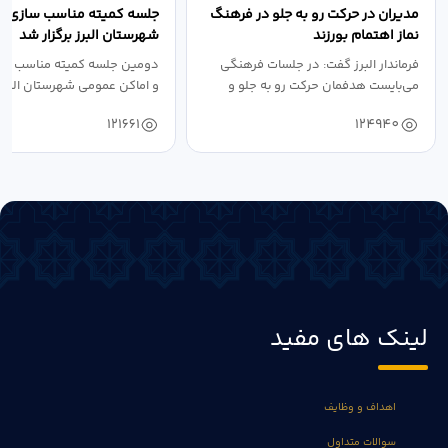
مدیران در حرکت رو به جلو در فرهنگ
جلسه کمیته مناسب سازی مع
نماز اهتمام بورزند
شهرستان البرز برگزار شد
فرماندار البرز گفت: در جلسات فرهنگی
دومین جلسه کمیته مناسب ساز
می‌بایست هدفمان حرکت رو به جلو و
و اماکن عمومی شهرستان البرز
دستیابی...
۱۴۰۴ به...
121661
124940
لینک های مفید
اهداف و وظایف
سوالات متداول