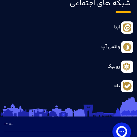
شبکه های اجتماعی
ایتا
واتس آپ
روبیکا
بله
113
all :