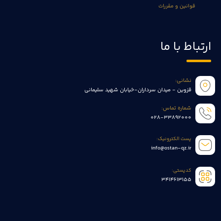
قوانین و مقررات
ارتباط با ما
نشانی:
قزوین - میدان سرداران-خیابان شهید سلیمانی
شماره تماس:
028-33892000
پست الکترونیک:
info@ostan-qz.ir
کدپستی:
3414613155