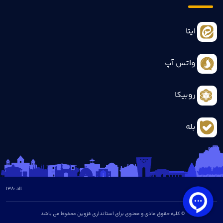
ایتا
واتس آپ
روبیکا
بله
138
all :
© کلیه حقوق مادی و معنوی برای استانداری قزوین محفوظ می باشد