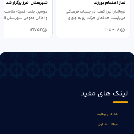
نماز اهتمام بورزند
شهرستان البرز برگزار شد
فرماندار البرز گفت: در جلسات فرهنگی
دومین جلسه کمیته مناسب ساز
می‌بایست هدفمان حرکت رو به جلو و
و اماکن عمومی شهرستان البرز
دستیابی...
۱۴۰۴ به...
121752
125008
لینک های مفید
اهداف و وظایف
سوالات متداول