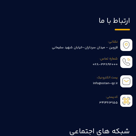
ارتباط با ما
نشانی:
قزوین - میدان سرداران-خیابان شهید سلیمانی
شماره تماس:
028-33892000
پست الکترونیک:
info@ostan-qz.ir
کدپستی:
3414613155
شبکه های اجتماعی