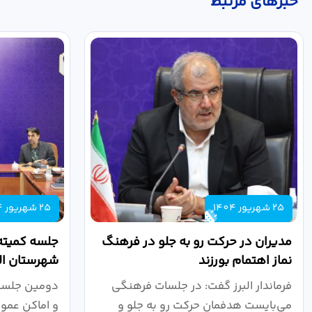
خبر‌های مرتبط
25 شهریور 1404
25 شهریور 1404
مدیران در حرکت رو به جلو در فرهنگ
جلسه کمیته
نماز اهتمام بورزند
شهرستان الب
فرماندار البرز گفت: در جلسات فرهنگی
دومین جلسه 
می‌بایست هدفمان حرکت رو به جلو و
و اماکن عمو