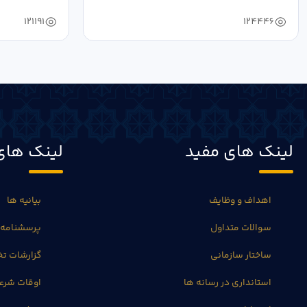
دستیابی...
۱۴۰۴ به...
121191
124446
لینک های مفید
لینک های
اهداف و وظایف
بیانیه ها
سوالات متداول
پرسشنامه 
ساختار سازمانی
گزارشات 
استانداری در رسانه ها
اوقات شرع