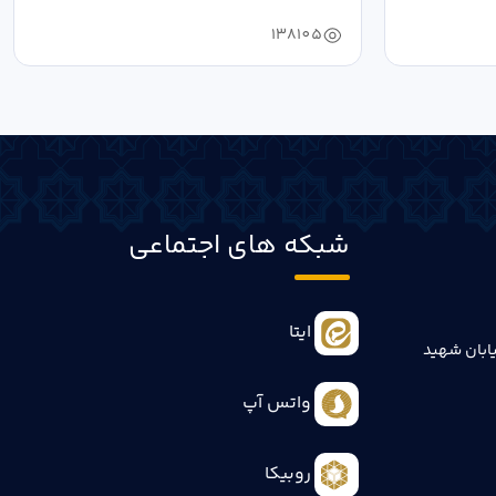
بازرسی...
138105
شبکه های اجتماعی
ایتا
ابان شهید
واتس آپ
روبیکا