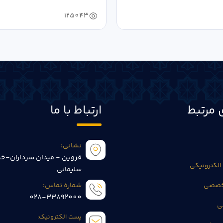
125043
 مرتبط
ارتباط با ما
نشانی:
قزوین - میدان سرداران-خی
الکترونیکی
سلیمانی
تخصصی
شماره تماس:
028-33892000
ی
پست الکترونیک: