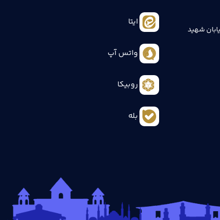
ایتا
ابان شهید
واتس آپ
روبیکا
بله