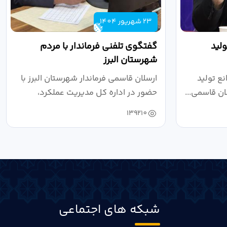
23 شهریور 1404
لید
گفتگوی تلفنی فرماندار با مردم
شهرستان البرز
ع تولید
ارسلان قاسمی فرماندار شهرستان البرز با
ان قاسمی...
حضور در اداره کل مدیریت عملکرد،
بازرسی...
139210
شبکه های اجتماعی