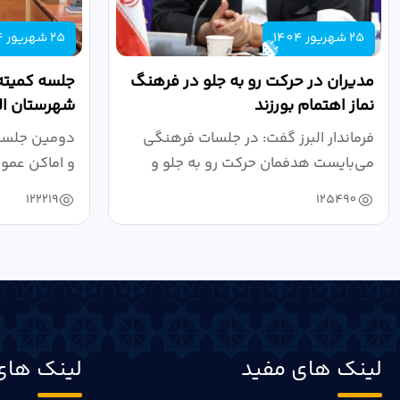
25 شهریور 1404
25 شهریور 1404
مدیران در حرکت رو به جلو در فرهنگ
جلسه کمیته
نماز اهتمام بورزند
شهرستان الب
فرماندار البرز گفت: در جلسات فرهنگی
دومین جلسه 
می‌بایست هدفمان حرکت رو به جلو و
و اماکن عمو
دستیابی...
۱۴۰۴ به...
122219
125490
لینک های مفید
لینک های