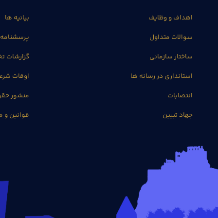
اهداف و وظایف
بیانیه ها
سوالات متداول
پرسشنامه 
ساختار سازمانی
گزارشات 
استانداری در رسانه ها
اوقات شرع
انتصابات
منشور حق
جهاد تبیین
قوانین و م