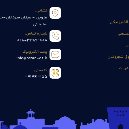
نشانی:
قزوین - میدان سرداران-خی
الکترونیکی
سلیمانی
تخصصی
شماره تماس:
028-33892000
ی
پست الکترونیک:
وق شهروندی
info@ostan-qz.ir
قررات
کدپستی:
3414613155