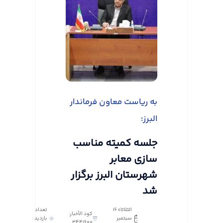
به ریاست معاون فرماندار
البرز؛
جلسه کمیته مناسب
سازی معابر
شهرستان البرز برگزار
شد
الثلاثاء ١٦
تعداد
كود الأخبار:
سبتمبر
بازدید :
3441600