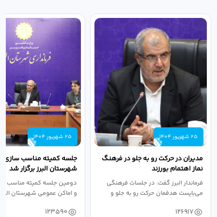
25 شهریور 1404
25 شهریور 1404
مدیران در حرکت رو به جلو در فرهنگ
جلسه کمیته مناسب سازی مع
نماز اهتمام بورزند
شهرستان البرز برگزار شد
فرماندار البرز گفت: در جلسات فرهنگی
دومین جلسه کمیته مناسب ساز
می‌بایست هدفمان حرکت رو به جلو و
و اماکن عمومی شهرستان البرز
دستیابی...
۱۴۰۴ به...
123590
126917