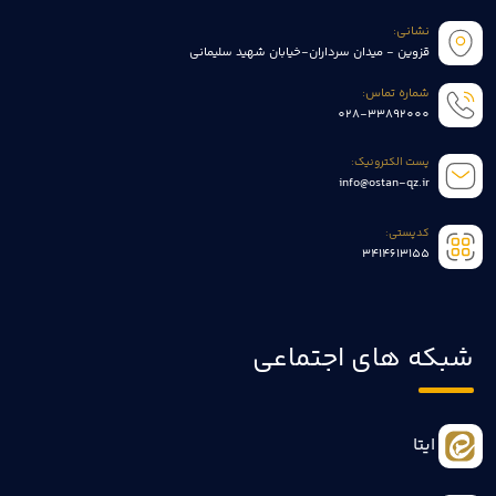
نشانی:
قزوین - میدان سرداران-خیابان شهید سلیمانی
شماره تماس:
028-33892000
پست الکترونیک:
info@ostan-qz.ir
کدپستی:
3414613155
شبکه های اجتماعی
ایتا