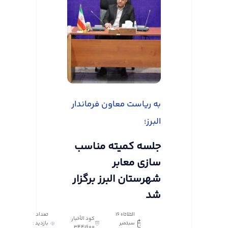
به ریاست معاون فرماندار
البرز؛
جلسه کمیته مناسب
سازی معابر
شهرستان البرز برگزار
شد
الثلاثاء ١٦
تعداد
كود الأخبار:
سبتمبر
بازدید :
3441600