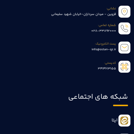
نشانی:
قزوین - میدان سرداران-خیابان شهید سلیمانی
شماره تماس:
028-33892000
پست الکترونیک:
info@ostan-qz.ir
کدپستی:
3414613155
شبکه های اجتماعی
ایتا