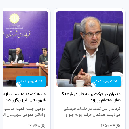
25 شهریور 1404
25 شهریور 1404
مدیران در حرکت رو به جلو در فرهنگ
جلسه کمیته مناسب سازی مع
نماز اهتمام بورزند
شهرستان البرز برگزار شد
فرماندار البرز گفت: در جلسات فرهنگی
دومین جلسه کمیته مناسب ساز
می‌بایست هدفمان حرکت رو به جلو و
و اماکن عمومی شهرستان البرز
دستیابی...
۱۴۰۴ به...
121748
125003