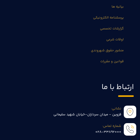
بیانیه ها
پرسشنامه الکترونیکی
گزارشات تخصصی
اوقات شرعی
منشور حقوق شهروندی
قوانین و مقررات
ارتباط با ما
نشانی:
قزوین - میدان سرداران-خیابان شهید سلیمانی
شماره تماس:
028-33892000