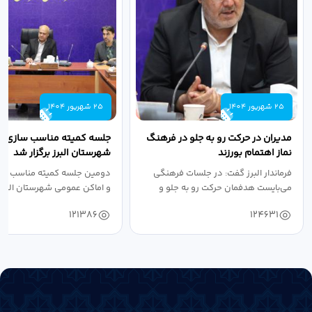
25 شهریور 1404
25 شهریور 1404
مدیران در حرکت رو به جلو در فرهنگ
جلسه کمیته مناسب سازی مع
نماز اهتمام بورزند
شهرستان البرز برگزار شد
فرماندار البرز گفت: در جلسات فرهنگی
دومین جلسه کمیته مناسب ساز
می‌بایست هدفمان حرکت رو به جلو و
و اماکن عمومی شهرستان البرز
دستیابی...
۱۴۰۴ به...
121386
124631