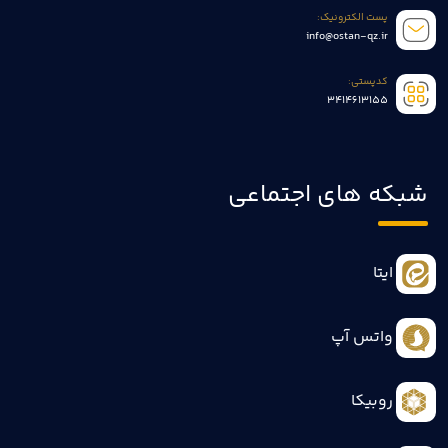
پست الکترونیک:
info@ostan-qz.ir
کدپستی:
3414613155
شبکه های اجتماعی
ایتا
واتس آپ
روبیکا