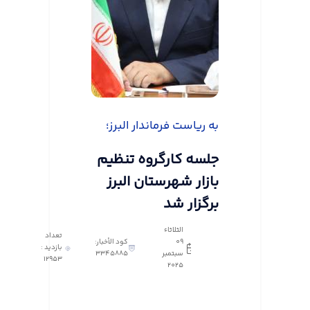
به ریاست فرماندار البرز؛
جلسه کارگروه تنظیم
بازار شهرستان البرز
برگزار شد
الثلاثاء
تعداد
٠٩
كود الأخبار:
بازدید :
سبتمبر
3345885
12953
٢٠٢٥