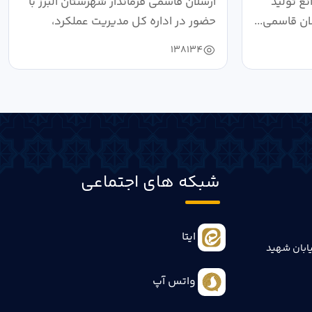
ع تولید
ارسلان قاسمی فرماندار شهرستان البرز با
ان قاسمی...
حضور در اداره کل مدیریت عملکرد،
بازرسی...
138134
شبکه های اجتماعی
ایتا
ابان شهید
واتس آپ