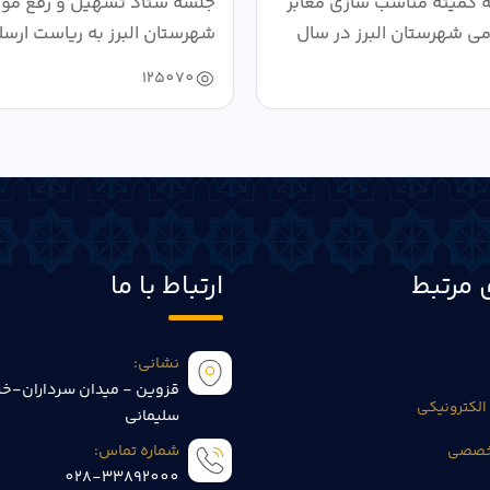
کمیته مناسب سازی معابر
جلسه ستاد تسهیل و رفع موان
می شهرستان البرز در سال
شهرستان البرز به ریاست ارسل
125070
 مرتبط
ارتباط با ما
نشانی:
قزوین - میدان سرداران-خی
الکترونیکی
سلیمانی
تخصصی
شماره تماس:
028-33892000