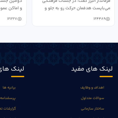
فرماندار البرز گفت: در جلسات فرهنگی
دومین جلسه 
می‌بایست هدفمان حرکت رو به جلو و
و اماکن عمو
دستیابی...
۱۴۰۴ به...
121227
124489
لینک های مفید
لینک های
اهداف و وظایف
بیانیه ها
سوالات متداول
پرسشنامه 
ساختار سازمانی
گزارشات 