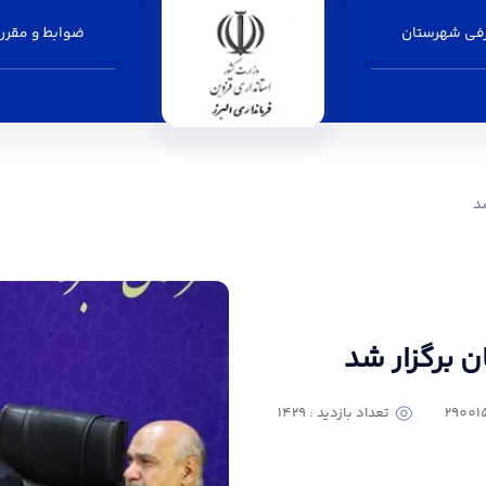
فی شهرستان
ضوابط و مقرر
ی البرز
د
 برگزار شد
تعداد بازدید : 1429