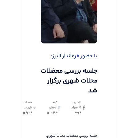
با حضور فرماندار البرز؛
جلسه بررسی معضلات
محلات شهری برگزار
شد
الإثنين
كود
تعداد
٢٦ فبراير
الأخبار:
بازدید :
126206
1210993
٢٠٢٤
جلسه بررسی معضلات محلات شهری