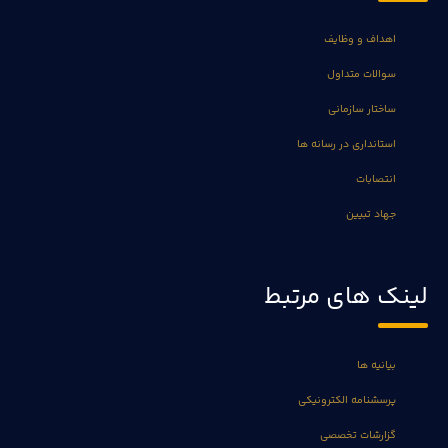
اهداف و وظایف
سوالات متداول
ساختار سازمانی
استانداری در رسانه ها
انتصابات
جهاد تبیین
لینک های مرتبط
بیانیه ها
پرسشنامه الکترونیکی
گزارشات تخصصی