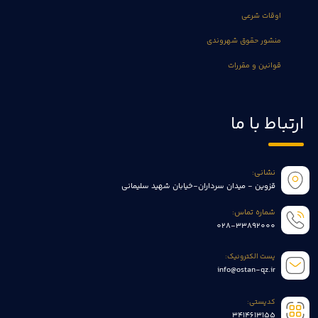
اوقات شرعی
منشور حقوق شهروندی
قوانین و مقررات
ارتباط با ما
نشانی:
قزوین - میدان سرداران-خیابان شهید سلیمانی
شماره تماس:
028-33892000
پست الکترونیک:
info@ostan-qz.ir
کدپستی:
3414613155