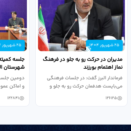
25 شهریور 1404
25 شهریور 1404
مدیران در حرکت رو به جلو در فرهنگ
جلسه کمیته
نماز اهتمام بورزند
شهرستان الب
فرماندار البرز گفت: در جلسات فرهنگی
دومین جلسه 
می‌بایست هدفمان حرکت رو به جلو و
و اماکن عمو
دستیابی...
۱۴۰۴ به...
122841
126125