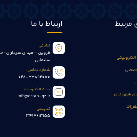
 مرتبط
ارتباط با ما
نشانی:
قزوین - میدان سرداران-خی
الکترونیکی
سلیمانی
تخصصی
شماره تماس:
028-33892000
ی
پست الکترونیک:
وق شهروندی
info@ostan-qz.ir
قررات
کدپستی:
3414613155