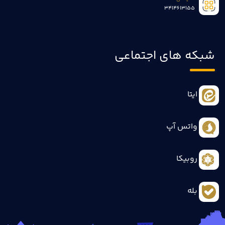
3414613155
شبکه های اجتماعی
ایتا
واتس آپ
روبیکا
بله