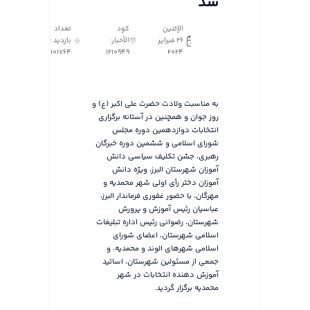
شد
الإثنين
كود
تعداد
٢٦ فبراير
الأخبار:
بازدید :
101764
1210949
٢٠٢٤
به مناسبت ولادت حضرت علی اکبر (ع) و
روز جوان و همچنین در آستانه برگزاری
انتخابات دوازدهمین دوره مجلس
شورای اسلامی و ششمین دوره خبرگان
رهبری، جشن تکلیف سیاسی دانش
آموزان شهرستان البرز، ویژه دانش
آموزان دختر رأی اولی شهر محمدیه و
مهرگان، با حضور غفوری فرماندار البرز،
عباسیان رئیس آموزش و پرورش
شهرستان، رضوانی رئیس اداره تبلیغات
اسلامی شهرستان، اعضای شورای
اسلامی شهرهای الوند و محمدیه، و
جمعی از مسئولین شهرستان، اساتید
آموزش دهنده انتخابات در شهر
محمدیه برگزار گردید.