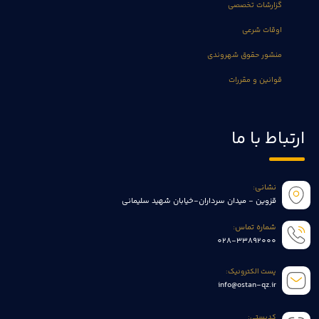
گزارشات تخصصی
اوقات شرعی
منشور حقوق شهروندی
قوانین و مقررات
ارتباط با ما
نشانی:
قزوین - میدان سرداران-خیابان شهید سلیمانی
شماره تماس:
028-33892000
پست الکترونیک:
info@ostan-qz.ir
کدپستی: