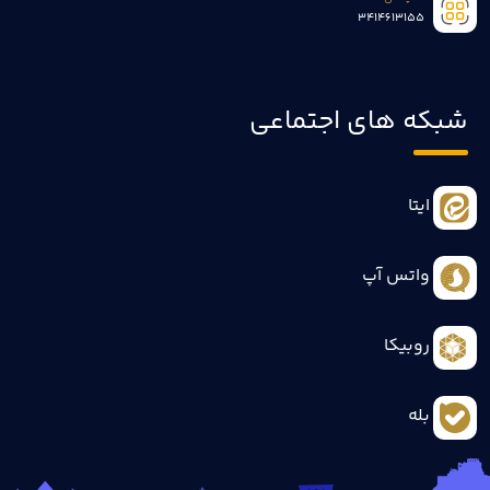
3414613155
شبکه های اجتماعی
ایتا
واتس آپ
روبیکا
بله