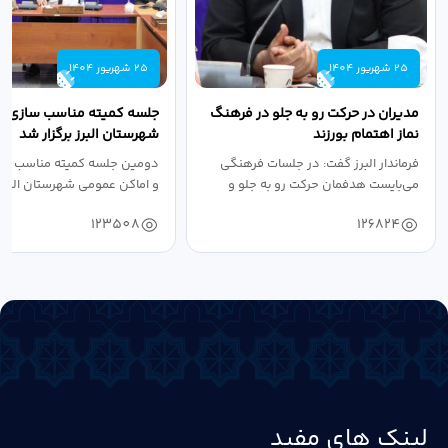
25 شهریور 1404
25 شهریور 1404
مدیران در حرکت رو به جلو در فرهنگ
جلسه کمیته مناسب سازی مع
نماز اهتمام بورزند
شهرستان البرز برگزار شد
فرماندار البرز گفت: در جلسات فرهنگی
دومین جلسه کمیته مناسب ساز
می‌بایست هدفمان حرکت رو به جلو و
و اماکن عمومی شهرستان البرز
دستیابی...
۱۴۰۴ به...
123508
126824
لینک های مفید