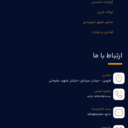
گزارشات تخصصی
اوقات شرعی
منشور حقوق شهروندی
قوانین و مقررات
ارتباط با ما
نشانی:
قزوین - میدان سرداران-خیابان شهید سلیمانی
شماره تماس:
028-33892000
پست الکترونیک:
info@ostan-qz.ir
کدپستی: