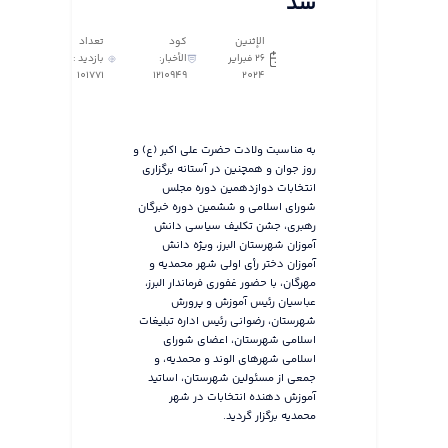
شد
الإثنين
كود
تعداد
٢٦ فبراير
الأخبار:
بازدید :
101771
1210949
٢٠٢٤
به مناسبت ولادت حضرت علی اکبر (ع) و
روز جوان و همچنین در آستانه برگزاری
انتخابات دوازدهمین دوره مجلس
شورای اسلامی و ششمین دوره خبرگان
رهبری، جشن تکلیف سیاسی دانش
آموزان شهرستان البرز، ویژه دانش
آموزان دختر رأی اولی شهر محمدیه و
مهرگان، با حضور غفوری فرماندار البرز،
عباسیان رئیس آموزش و پرورش
شهرستان، رضوانی رئیس اداره تبلیغات
اسلامی شهرستان، اعضای شورای
اسلامی شهرهای الوند و محمدیه، و
جمعی از مسئولین شهرستان، اساتید
آموزش دهنده انتخابات در شهر
محمدیه برگزار گردید.