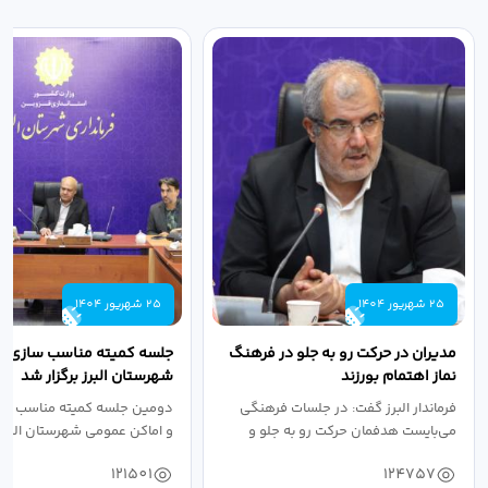
25 شهریور 1404
25 شهریور 1404
مدیران در حرکت رو به جلو در فرهنگ
جلسه کمیته مناسب سازی مع
نماز اهتمام بورزند
شهرستان البرز برگزار شد
فرماندار البرز گفت: در جلسات فرهنگی
دومین جلسه کمیته مناسب ساز
می‌بایست هدفمان حرکت رو به جلو و
و اماکن عمومی شهرستان البرز
دستیابی...
۱۴۰۴ به...
121501
124757