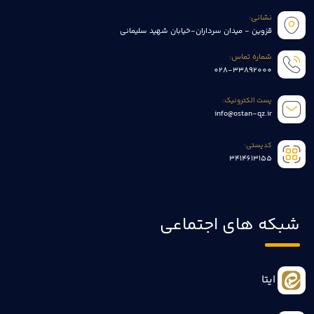
نشانی:
قزوین - میدان سرداران-خیابان شهید سلیمانی
شماره تماس:
028-33892000
پست الکترونیک:
info@ostan-qz.ir
کدپستی:
3414613155
شبکه های اجتماعی
ایتا