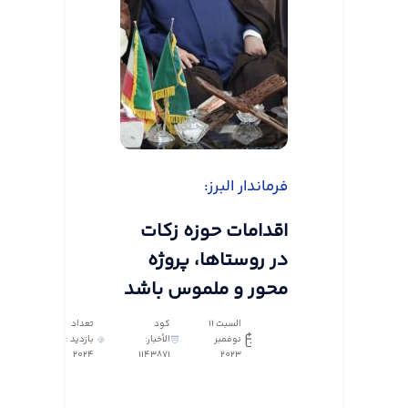
فرماندار البرز:
اقدامات حوزه زکات
در روستاها، پروژه
محور و ملموس باشد
السبت ١١
كود
تعداد
نوفمبر
الأخبار:
بازدید :
2024
1143871
٢٠٢٣