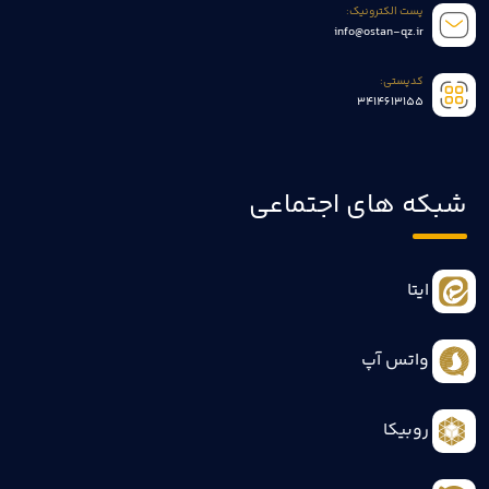
پست الکترونیک:
info@ostan-qz.ir
کدپستی:
3414613155
شبکه های اجتماعی
ایتا
واتس آپ
روبیکا