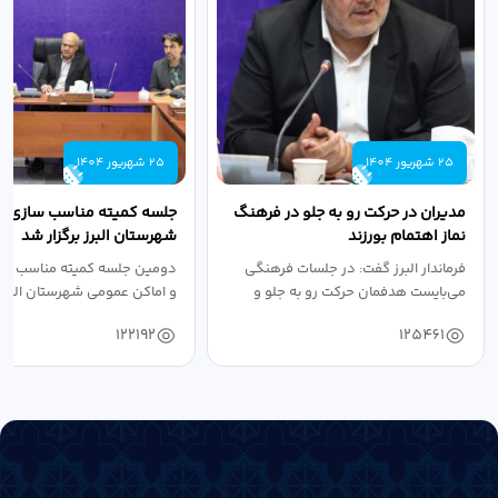
25 شهریور 1404
25 شهریور 1404
مدیران در حرکت رو به جلو در فرهنگ
جلسه کمیته مناسب سازی مع
نماز اهتمام بورزند
شهرستان البرز برگزار شد
فرماندار البرز گفت: در جلسات فرهنگی
دومین جلسه کمیته مناسب ساز
می‌بایست هدفمان حرکت رو به جلو و
و اماکن عمومی شهرستان البرز
دستیابی...
۱۴۰۴ به...
122192
125461