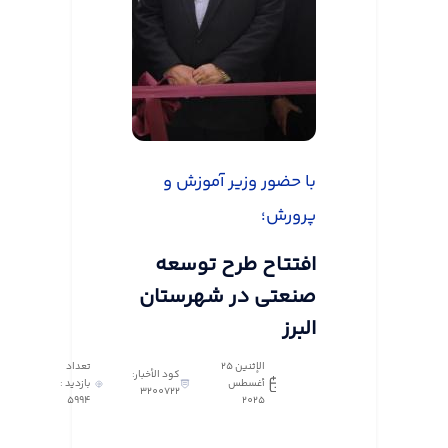
با حضور وزیر آموزش و
پرورش؛
افتتاح طرح توسعه
صنعتی در شهرستان
البرز
الإثنين ٢٥
تعداد
كود الأخبار:
أغسطس
بازدید :
3200722
5994
٢٠٢٥