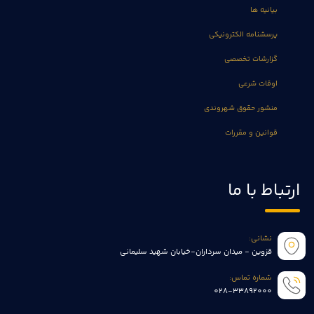
بیانیه ها
پرسشنامه الکترونیکی
گزارشات تخصصی
اوقات شرعی
منشور حقوق شهروندی
قوانین و مقررات
ارتباط با ما
نشانی:
قزوین - میدان سرداران-خیابان شهید سلیمانی
شماره تماس:
028-33892000