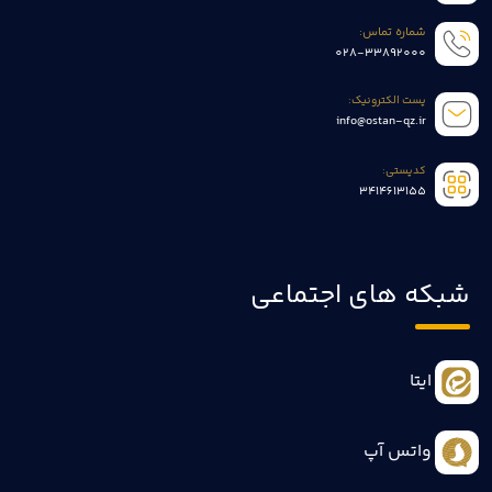
شماره تماس:
028-33892000
پست الکترونیک:
info@ostan-qz.ir
کدپستی:
3414613155
شبکه های اجتماعی
ایتا
واتس آپ